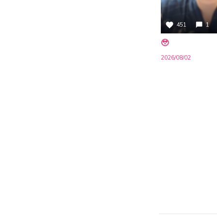
451
1
🥹
2026/08/02